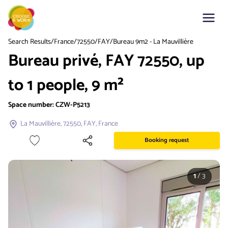
Search Results
/
France
/
72550
/
FAY
/
Bureau 9m2 - La Mauvillière
Bureau privé, FAY 72550, up
to 1 people, 9 m²
Space number:
CZW-P5213
La Mauvillière, 72550, FAY, France
Booking request
1
/
3