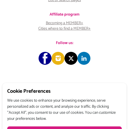
List of search pages
Affiliate program
Becoming a MEMBER+
Cities where to find a MEMBER+
Follow us:
Copyright © 2026 Choose & Work. All rights reserved.
Cookie Preferences
We use cookies to enhance your browsing experience, serve
personalized ads or content, and analyze our traffic. By clicking
Tél: +33 (0) 1 80 522 522
"Accept All", you consent to our use of cookies. You can customize
Belgique : 156, avenue de Floréal – 1180 BRUXELLES
your preferences below.
France : 3, rue du Colonel Moll – 75017 PARIS
Terms and conditions
Privacy Policy
Legal Mentions