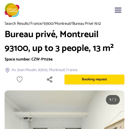
Search Results
/
France
/
93100
/
Montreuil
/
Bureau Privé 19.12
Bureau privé, Montreuil
93100, up to 3 people, 13 m²
Space number:
CZW-P11294
Av. Jean Moulin, 93100, Montreuil, France
Booking request
1
/
3