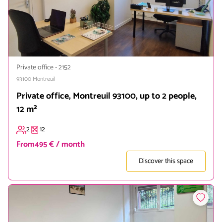
Private office
-
2152
93100
Montreuil
Private office, Montreuil 93100, up to 2 people,
12 m²
2
12
From
495 € / month
Discover this space