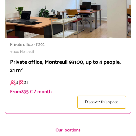
Private office
-
11292
93100
Montreuil
Private office, Montreuil 93100, up to 4 people,
21 m²
4
21
From
895 € / month
Discover this space
Our locations