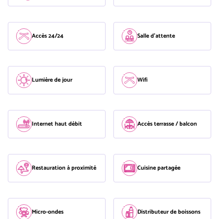
Accès 24/24
Salle d'attente
Lumière de jour
Wifi
Internet haut débit
Accès terrasse / balcon
Restauration à proximité
Cuisine partagée
Micro-ondes
Distributeur de boissons