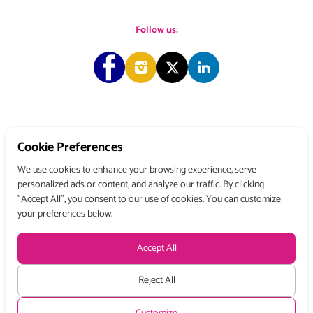
Follow us:
Copyright © 2026 Choose & Work. All rights reserved.
Cookie Preferences
We use cookies to enhance your browsing experience, serve
personalized ads or content, and analyze our traffic. By clicking
Tél: +33 (0) 1 80 522 522
"Accept All", you consent to our use of cookies. You can customize
Belgique : 156, avenue de Floréal – 1180 BRUXELLES
your preferences below.
France : 3, rue du Colonel Moll – 75017 PARIS
Terms and conditions
Privacy Policy
Legal Mentions
Accept All
Prices excl. VAT from :
Stay up to date with all the latest news from Choose and Work
by
subscribing to our newsletter.
Reject All
Month:
590 €