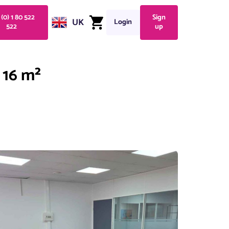
 (0) 1 80 522
Sign
UK
Login
522
up
 16 m²