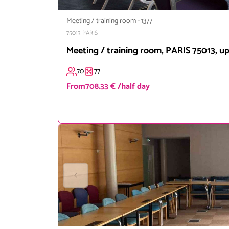
Meeting / training room
-
1377
75013
PARIS
Meeting / training room, PARIS 75013, up
70
77
From
708.33 € /half day