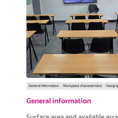
General information
Workplace characteristics
Geograp
General information
Surface area and available ar