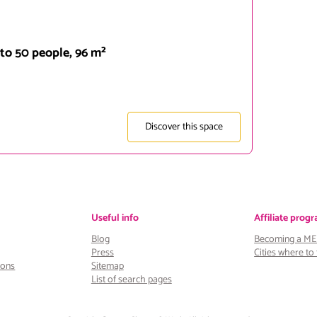
 to 50 people, 96 m²
Discover this space
Useful info
Affiliate prog
Blog
Becoming a M
Press
Cities where t
ions
Sitemap
List of search pages