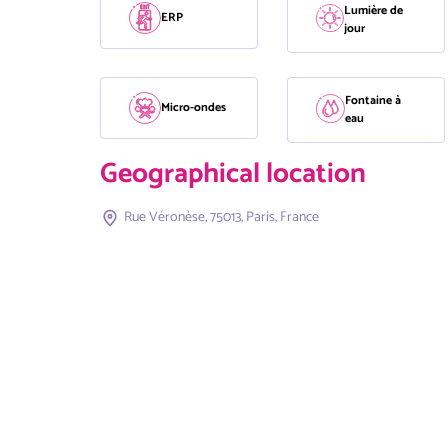
Lumière de
ERP
jour
Fontaine à
Micro-ondes
eau
Geographical location
Rue Véronèse, 75013, Paris, France