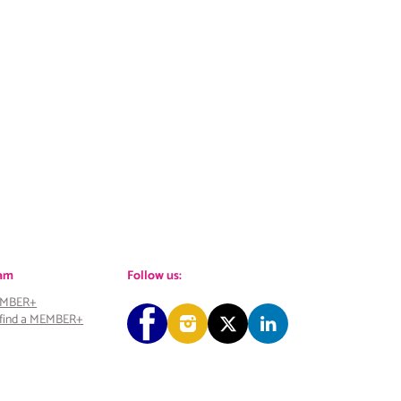
ram
Follow us:
EMBER+
o find a MEMBER+