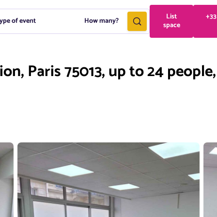
List
+33
ype of event
How many?
space
ion, Paris 75013, up to 24 people,