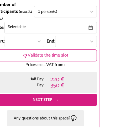
mber of
rticipants
0
person(s)
(max.
24
s.
)
te:
Select date
rt:
End:
Validate the time slot
Prices excl. VAT from :
220 €
Half Day:
350 €
Day:
NEXT STEP
Any questions about this space?