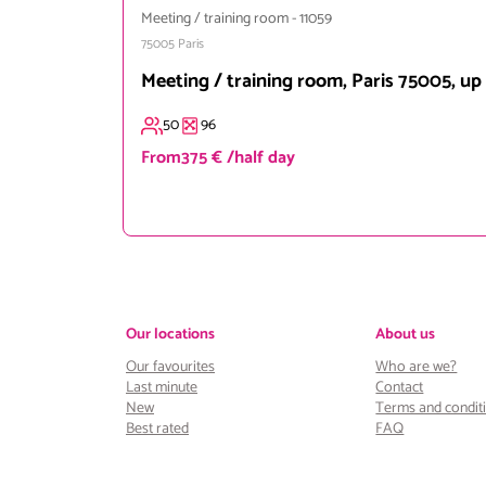
Meeting / training room
-
11059
75005
Paris
Meeting / training room, Paris 75005, up
50
96
From
375 € /half day
Our locations
About us
Our favourites
Who are we?
Last minute
Contact
New
Terms and condit
Best rated
FAQ