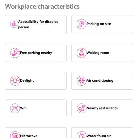
Workplace characteristics
Accessibility for disabled
Parking on site
person
Free parking nearby
Waiting room
Daylight
Air conditioning
Wifi
Nearby restaurants
Microwave
Water fountain