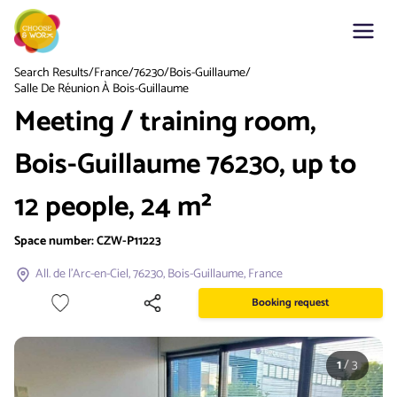
Search Results
/
France
/
76230
/
Bois-Guillaume
/
Salle De Réunion À Bois-Guillaume
Meeting / training room,
Bois-Guillaume 76230, up to
12 people, 24 m²
Space number:
CZW-P11223
All. de l'Arc-en-Ciel, 76230, Bois-Guillaume, France
Booking request
1
/
3