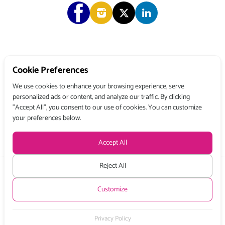
Copyright © 2026 Choose & Work. All rights reserved.
Cookie Preferences
We use cookies to enhance your browsing experience, serve
personalized ads or content, and analyze our traffic. By clicking
Tél: +33 (0) 1 80 522 522
"Accept All", you consent to our use of cookies. You can customize
Belgique : 156, avenue de Floréal – 1180 BRUXELLES
your preferences below.
France : 3, rue du Colonel Moll – 75017 PARIS
Terms and conditions
Privacy Policy
Legal Mentions
Accept All
Stay up to date with all the latest news from Choose and Work
by
subscribing to our newsletter.
Reject All
Prices excl. VAT from :
Customize
Half Day:
Day:
Month:
200 €
330 €
8250 €
REGISTER
BOOKING REQUEST
Privacy Policy