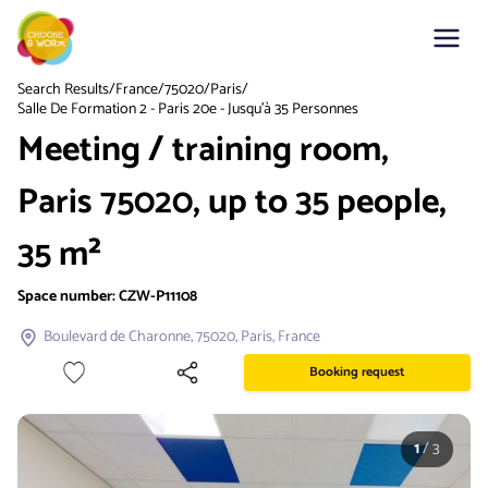
Search Results
/
France
/
75020
/
Paris
/
Salle De Formation 2 - Paris 20e - Jusqu'à 35 Personnes
Meeting / training room,
Paris 75020, up to 35 people,
35 m²
Space number:
CZW-P11108
Boulevard de Charonne, 75020, Paris, France
Booking request
1
/
3